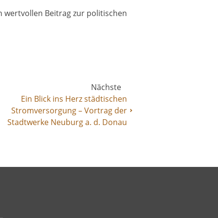
 wertvollen Beitrag zur politischen
Nächste
Ein Blick ins Herz städtischen
Stromversorgung – Vortrag der
Stadtwerke Neuburg a. d. Donau